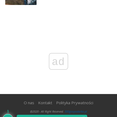
ad
O nas
Kontakt
Polityka Prywatności
1
@2020 - All Right Reserved.
300gospodarka.pl