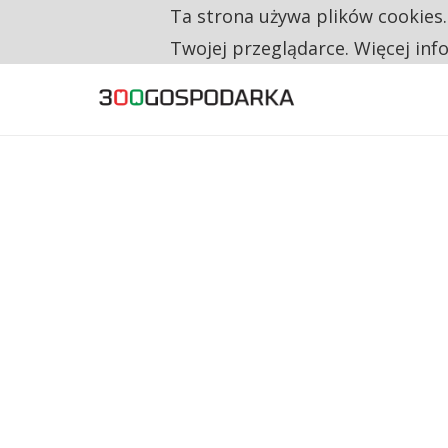
Ta strona używa plików cookies
TYLKO U NAS
CO TRZECIĄ ZŁOTÓWKĘ Z EMERYTURY SE
Twojej przeglądarce. Więcej inf