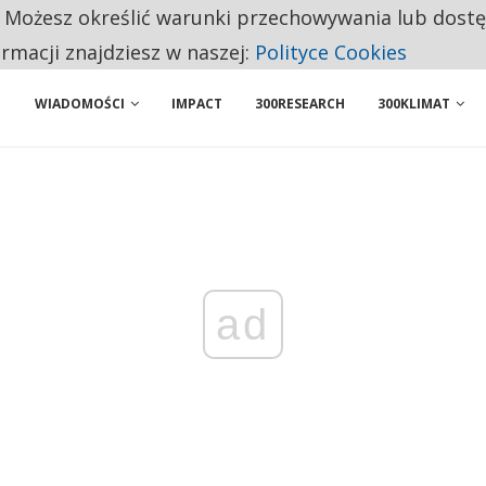
. Możesz określić warunki przechowywania lub dost
NIORZY PRZEZNACZAJĄ NA PODSTAWOWE ZAKUPY
ormacji znajdziesz w naszej:
Polityce Cookies
WIADOMOŚCI
IMPACT
300RESEARCH
300KLIMAT
ad