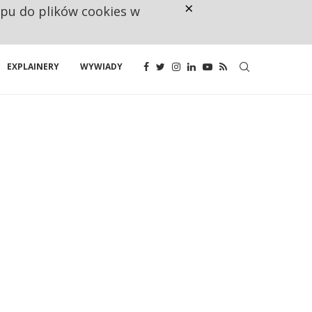
×
ępu do plików cookies w
NA JEDEN WAKAT PRZYPADAJĄ 
EXPLAINERY
WYWIADY