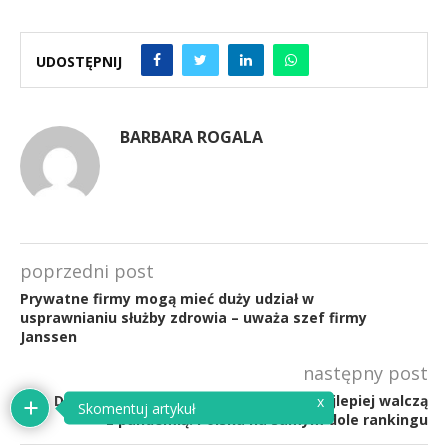
UDOSTĘPNIJ
BARBARA ROGALA
poprzedni post
Prywatne firmy mogą mieć duży udział w
usprawnianiu służby zdrowia – uważa szef firmy
Janssen
następny post
Dobrze zorganizowane demokracje najlepiej walczą
x
Skomentuj artykuł
z pandemią. Polska na samym dole rankingu