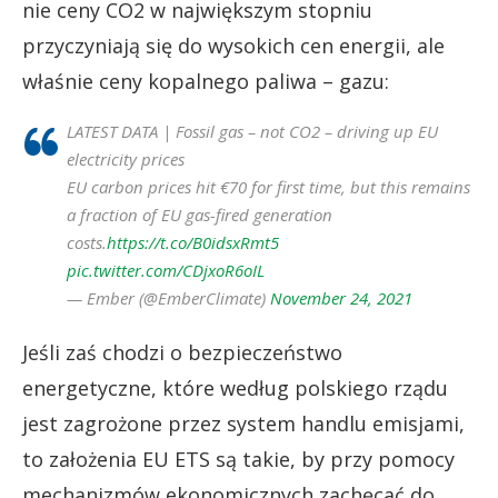
nie ceny CO2 w największym stopniu
przyczyniają się do wysokich cen energii, ale
właśnie ceny kopalnego paliwa – gazu:
LATEST DATA | Fossil gas – not CO2 – driving up EU
electricity prices
EU carbon prices hit €70 for first time, but this remains
a fraction of EU gas-fired generation
costs.
https://t.co/B0idsxRmt5
pic.twitter.com/CDjxoR6oIL
— Ember (@EmberClimate)
November 24, 2021
Jeśli zaś chodzi o bezpieczeństwo
energetyczne, które według polskiego rządu
jest zagrożone przez system handlu emisjami,
to założenia EU ETS są takie, by przy pomocy
mechanizmów ekonomicznych zachęcać do