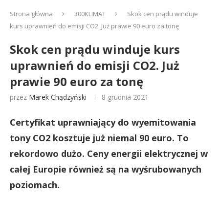
Strona główna
300KLIMAT
Skok cen prądu winduje
kurs uprawnień do emisji CO2. Już prawie 90 euro za tonę
Skok cen prądu winduje kurs
uprawnień do emisji CO2. Już
prawie 90 euro za tonę
przez
Marek Chądzyński
8 grudnia 2021
Certyfikat uprawniający do wyemitowania
tony CO2 kosztuje już niemal 90 euro. To
rekordowo dużo. Ceny energii elektrycznej w
całej Europie również są na wyśrubowanych
poziomach.