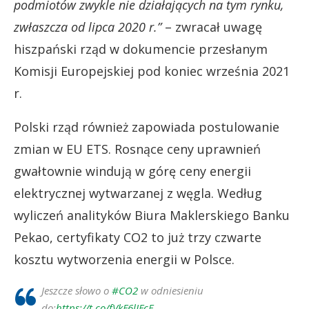
podmiotów zwykle nie działających na tym rynku,
zwłaszcza od lipca 2020 r.”
– zwracał uwagę
hiszpański rząd w dokumencie przesłanym
Komisji Europejskiej pod koniec września 2021
r.
Polski rząd również zapowiada postulowanie
zmian w EU ETS. Rosnące ceny uprawnień
gwałtownie windują w górę ceny energii
elektrycznej wytwarzanej z węgla. Według
wyliczeń analityków Biura Maklerskiego Banku
Pekao, certyfikaty CO2 to już trzy czwarte
kosztu wytworzenia energii w Polsce.
Jeszcze słowo o
#CO2
w odniesieniu
do:
https://t.co/fVkF6lJFcF