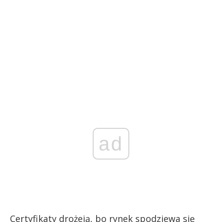
ad
Certyfikaty drożeją, bo rynek spodziewa się