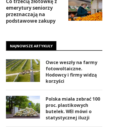
Co trzecią złotówkę z
emerytury seniorzy
przeznaczają na
podstawowe zakupy
NAJNOWSZE ARTYKUŁY
Owce weszły na farmy
fotowoltaiczne.
Hodowcy i firmy widzą
korzyści
Polska miała zebrać 100
proc. plastikowych
butelek. WEI mówi o
statystycznej iluzji