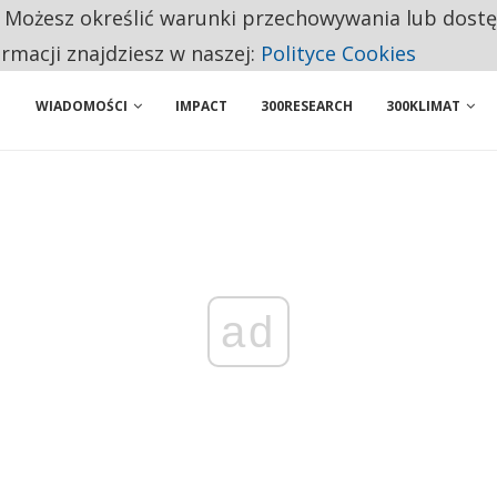
. Możesz określić warunki przechowywania lub dost
 PRZEMYSŁ. NA LIŚCIE SĄ DWA PODMIOTY Z POLSKI
ormacji znajdziesz w naszej:
Polityce Cookies
WIADOMOŚCI
IMPACT
300RESEARCH
300KLIMAT
ad