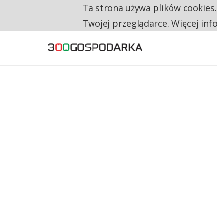
Ta strona używa plików cookies
TYLKO U NAS
RESTRYKCJE CHIN UDERZAJĄ W EUROPEJSKI
Twojej przeglądarce. Więcej inf