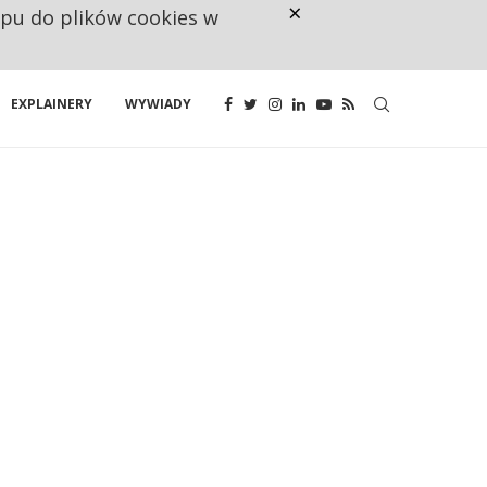
×
ępu do plików cookies w
CO TRZECIĄ ZŁOTÓWKĘ Z EMER
EXPLAINERY
WYWIADY