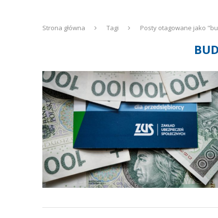
Strona główna
Tagi
Posty otagowane jako "bu
BUD