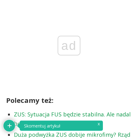
ad
Polecamy też:
ZUS: Sytuacja FUS będzie stabilna. Ale nadal
będzie on deficytowy
x
Skomentuj artykuł
Duża podwyżka ZUS dobije mikrofimy? Rząd