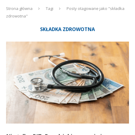
Strona główna
Tagi
Posty otagowane jako "składka
zdrowotna"
SKŁADKA ZDROWOTNA