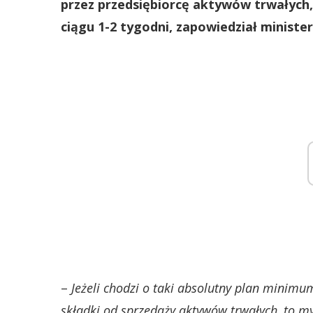
przez przedsiębiorcę aktywów trwałych
ciągu 1-2 tygodni, zapowiedział ministe
–
Jeżeli chodzi o taki absolutny plan minimum
składki od sprzedaży aktywów trwałych, to myś