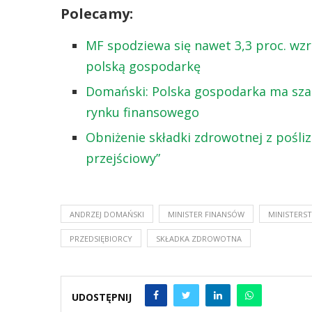
Polecamy:
MF spodziewa się nawet 3,3 proc. w
polską gospodarkę
Domański: Polska gospodarka ma szan
rynku finansowego
Obniżenie składki zdrowotnej z pośli
przejściowy”
ANDRZEJ DOMAŃSKI
MINISTER FINANSÓW
MINISTERS
PRZEDSIĘBIORCY
SKŁADKA ZDROWOTNA
UDOSTĘPNIJ