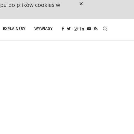
×
ępu do plików cookies w
NA JEDEN WAKAT PRZYPADAJĄ 
EXPLAINERY
WYWIADY