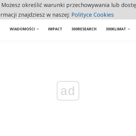
. Możesz określić warunki przechowywania lub dost
NIORZY PRZEZNACZAJĄ NA PODSTAWOWE ZAKUPY
ormacji znajdziesz w naszej:
Polityce Cookies
WIADOMOŚCI
IMPACT
300RESEARCH
300KLIMAT
ad