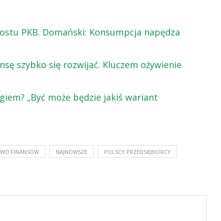
zrostu PKB. Domański: Konsumpcja napędza
sę szybko się rozwijać. Kluczem ożywienie
zgiem? „Być może będzie jakiś wariant
TWO FINANSÓW
NAJNOWSZE
POLSCY PRZEDSIĘBIORCY