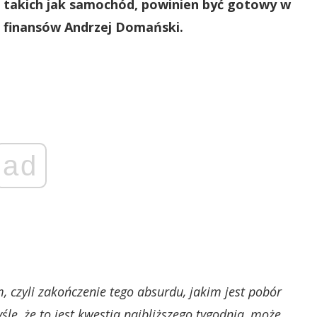
, takich jak samochód, powinien być gotowy w
r finansów Andrzej Domański.
ad
, czyli zakończenie tego absurdu, jakim jest pobór
lę, że to jest kwestia najbliższego tygodnia, może