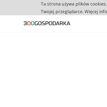
Ta strona używa plików cookies
TYLKO U NAS
CO TRZECIĄ ZŁOTÓWKĘ Z EMERYTURY SE
Twojej przeglądarce. Więcej inf