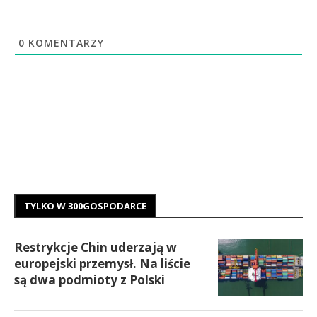
0
KOMENTARZY
TYLKO W 300GOSPODARCE
Restrykcje Chin uderzają w
europejski przemysł. Na liście
są dwa podmioty z Polski