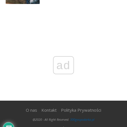
ad
O nas
Kontakt
Polityka Prywatności
@2020 - All Right Reserved.
300gospodarka.pl