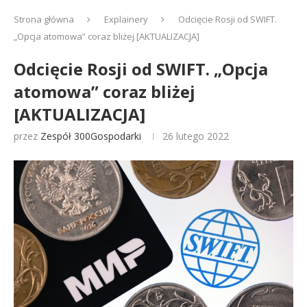
Strona główna
Explainery
Odcięcie Rosji od SWIFT.
„Opcja atomowa” coraz bliżej [AKTUALIZACJA]
Odcięcie Rosji od SWIFT. „Opcja
atomowa” coraz bliżej
[AKTUALIZACJA]
przez
Zespół 300Gospodarki
26 lutego 2022