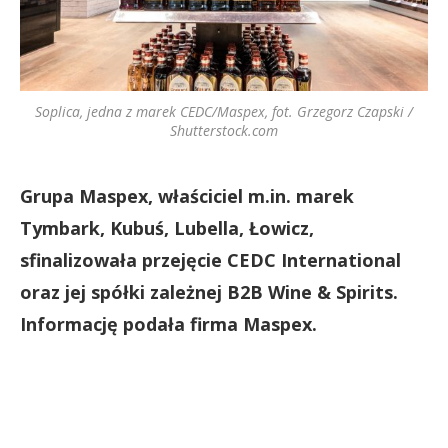
Soplica, jedna z marek CEDC/Maspex, fot. Grzegorz Czapski /
Shutterstock.com
Grupa Maspex, właściciel m.in. marek
Tymbark, Kubuś, Lubella, Łowicz,
sfinalizowała przejęcie CEDC International
oraz jej spółki zależnej B2B Wine & Spirits.
Informację podała firma Maspex.