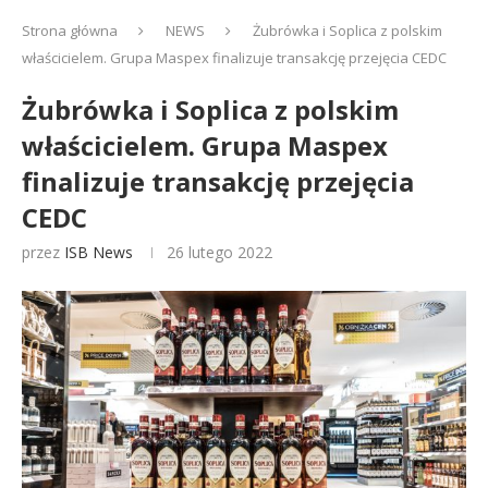
Strona główna
NEWS
Żubrówka i Soplica z polskim
właścicielem. Grupa Maspex finalizuje transakcję przejęcia CEDC
Żubrówka i Soplica z polskim
właścicielem. Grupa Maspex
finalizuje transakcję przejęcia
CEDC
przez
ISB News
26 lutego 2022