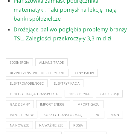
Planszówka zamiast podręcznika
matematyki. Taki pomysł na lekcję mają
banki spółdzielcze
Drożejące paliwo pogłębia problemy branży
TSL. Zaległości przekroczyły 3,3 mld zł
300ENERGIA
ALLIANZ TRADE
BEZPIECZEŃSTWO ENERGETYCZNE
CENY PALIW
ELEKTROMOBILNOŚĆ
ELEKTRYFIKACJA
ELEKTRYFIKACJA TRANSPORTU
ENERGETYKA
GAZ Z ROSJI
GAZ ZIEMNY
IMPORT ENERGII
IMPORT GAZU
IMPORT PALIW
KOSZTY TRANSFORMACJI
LNG
MAIN
NAJNOWSZE
NAJWAŻNIEJSZE
ROSJA