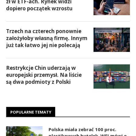
zł w ETF-ach. Rynek widzi
dopiero początek wzrostu
Trzech na czterech ponownie
założyłoby własną firmę. Innym
już tak łatwo jej nie polecają
Restrykcje Chin uderzają w
europejski przemysł. Na liście
są dwa podmioty z Polski
POPULARNE TEMATY
Polska miała zebrać 100 proc.
plastikowych butelek. WEI mówi o