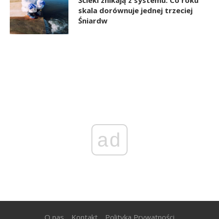
skala dorównuje jednej trzeciej
Śniardw
ad
O nas
Kontakt
Polityka Prywatności