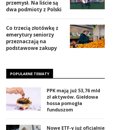
przemysł. Na liście są
dwa podmioty z Polski
Co trzecią złotówkę z
emerytury seniorzy
przeznaczają na
podstawowe zakupy
POPULARNE TEMATY
PPK mają już 53,76 mld
zł aktywów. Giełdowa
hossa pomogła
funduszom
Nowe ETF-y już oficjalnie