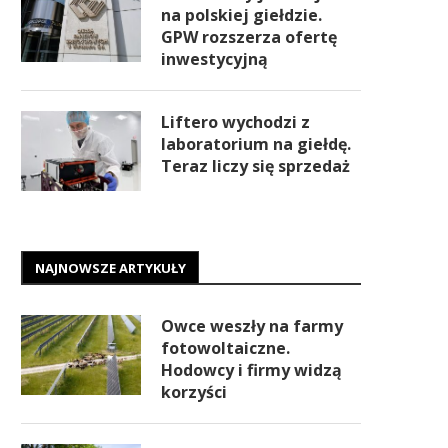
na polskiej giełdzie.
GPW rozszerza ofertę
inwestycyjną
Liftero wychodzi z
laboratorium na giełdę.
Teraz liczy się sprzedaż
NAJNOWSZE ARTYKUŁY
Owce weszły na farmy
fotowoltaiczne.
Hodowcy i firmy widzą
korzyści
Rating ESG przestaje być
Scanway buduje kosmicz
dodatkiem. Na GPW widać już
backlog. Nowy kontrakt 