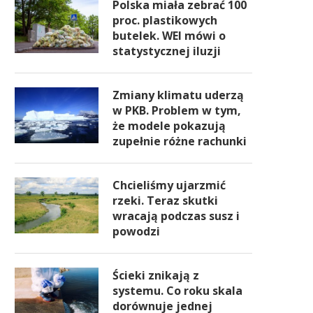
Polska miała zebrać 100
wyraźny podział
pomóc w seryjnych dostaw
proc. plastikowych
butelek. WEI mówi o
statystycznej iluzji
Zmiany klimatu uderzą
w PKB. Problem w tym,
że modele pokazują
zupełnie różne rachunki
Chcieliśmy ujarzmić
rzeki. Teraz skutki
wracają podczas susz i
powodzi
Ścieki znikają z
systemu. Co roku skala
dorównuje jednej