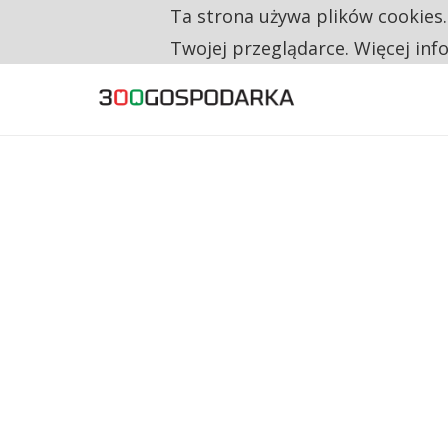
Ta strona używa plików cookies
TYLKO U NAS
CO TRZECIĄ ZŁOTÓWKĘ Z EMERYTURY SE
Twojej przeglądarce. Więcej inf