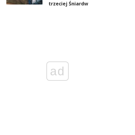
trzeciej Śniardw
ad