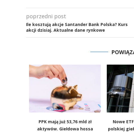
poprzedni post
Ile kosztują akcje Santander Bank Polska? Kurs
akcji dzisiaj. Aktualne dane rynkowe
POWIĄZ
alowe dla
PPK mają już 53,76 mld zł
Nowe ETF-
atrowej
aktywów. Giełdowa hossa
polskiej gie