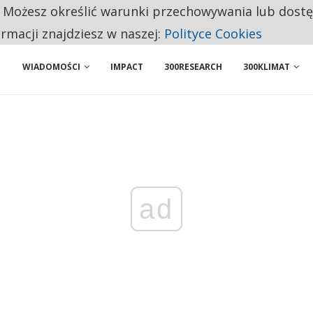
. Możesz określić warunki przechowywania lub dost
NIORZY PRZEZNACZAJĄ NA PODSTAWOWE ZAKUPY
ormacji znajdziesz w naszej:
Polityce Cookies
WIADOMOŚCI
IMPACT
300RESEARCH
300KLIMAT
ad