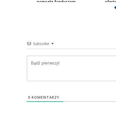
owe
pomogła funduszom
ofert
Subscribe
0
KOMENTARZY