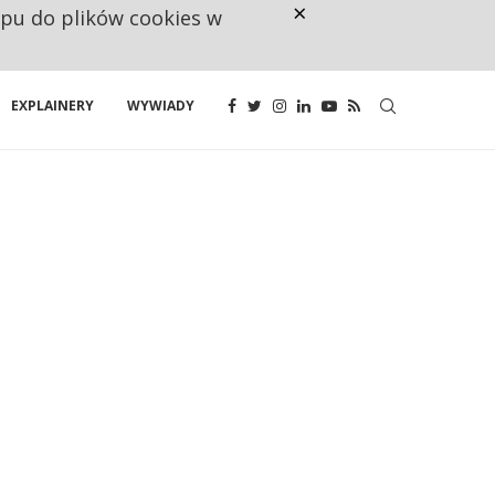
×
ępu do plików cookies w
NA JEDEN WAKAT PRZYPADAJĄ 
EXPLAINERY
WYWIADY