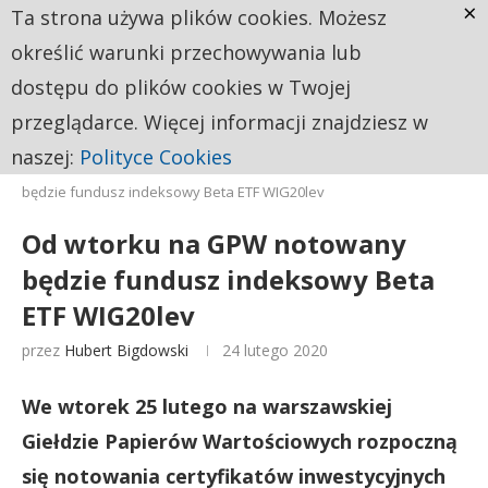
×
Ta strona używa plików cookies. Możesz
określić warunki przechowywania lub
dostępu do plików cookies w Twojej
przeglądarce. Więcej informacji znajdziesz w
naszej:
Polityce Cookies
Strona główna
Live
Od wtorku na GPW notowany
będzie fundusz indeksowy Beta ETF WIG20lev
Od wtorku na GPW notowany
będzie fundusz indeksowy Beta
ETF WIG20lev
przez
Hubert Bigdowski
24 lutego 2020
We wtorek 25 lutego na warszawskiej
Giełdzie Papierów Wartościowych rozpoczną
się notowania certyfikatów inwestycyjnych