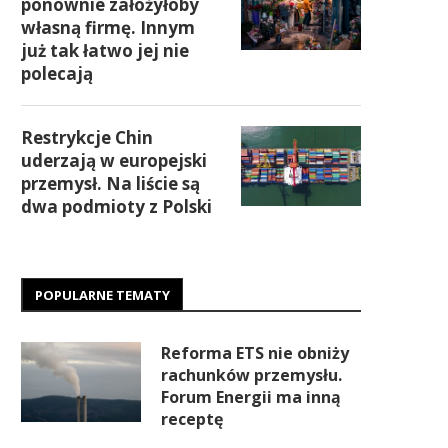
ponownie założyłoby
własną firmę. Innym
już tak łatwo jej nie
polecają
Restrykcje Chin
uderzają w europejski
przemysł. Na liście są
dwa podmioty z Polski
POPULARNE TEMATY
Reforma ETS nie obniży
rachunków przemysłu.
Forum Energii ma inną
receptę