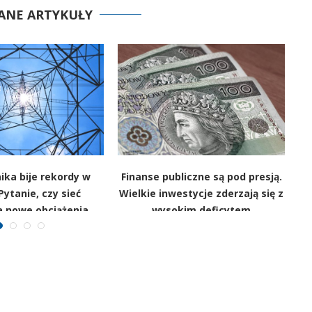
ANE ARTYKUŁY
ika bije rekordy w
Finanse publiczne są pod presją.
I
Pytanie, czy sieć
Wielkie inwestycje zderzają się z
k
 nowe obciążenia
wysokim deficytem