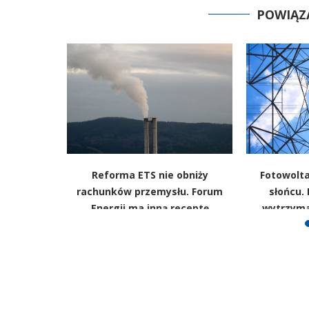
POWIĄZ
a i ropa.
Reforma ETS nie obniży
Fotowolta
 odwracają
rachunków przemysłu. Forum
słońcu. 
u?
Energii ma inną receptę
wytrzyma