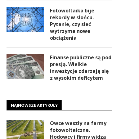
Fotowoltaika bije
rekordy w słońcu.
Pytanie, czy sieć
wytrzyma nowe
obciążenia
Finanse publiczne są pod
presją. Wielkie
inwestycje zderzają się
z wysokim deficytem
NAJNOWSZE ARTYKUŁY
Owce weszły na farmy
fotowoltaiczne.
Hodowcy i firmy widzą