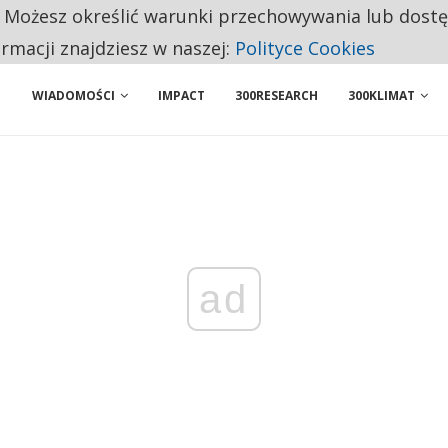
. Możesz określić warunki przechowywania lub dost
 PRZEMYSŁ. NA LIŚCIE SĄ DWA PODMIOTY Z POLSKI
ormacji znajdziesz w naszej:
Polityce Cookies
WIADOMOŚCI
IMPACT
300RESEARCH
300KLIMAT
ad