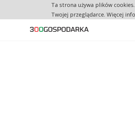
Ta strona używa plików cookies
TYLKO U NAS
RESTRYKCJE CHIN UDERZAJĄ W EUROPEJSKI
Twojej przeglądarce. Więcej inf