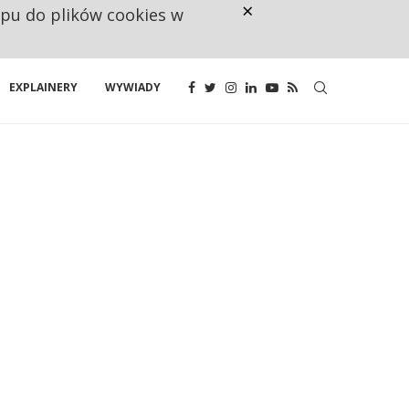
×
ępu do plików cookies w
CO TRZECIĄ ZŁOTÓWKĘ Z EMER
EXPLAINERY
WYWIADY