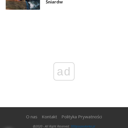
Śniardw
ad
O nas
Kontakt
Polityka Prywatności
@2020 - All Right Reserved.
300gospodarka.pl