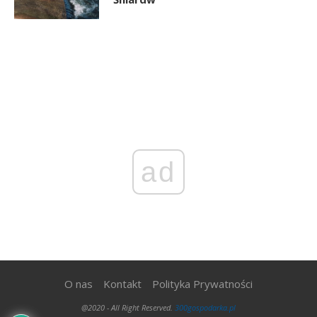
ad
O nas
Kontakt
Polityka Prywatności
@2020 - All Right Reserved.
300gospodarka.pl