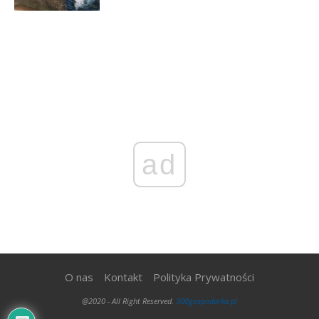
ad
O nas
Kontakt
Polityka Prywatności
@2020 - All Right Reserved.
300gospodarka.pl