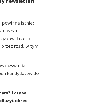
ny newsletter!
 powinna istnieć
 W naszym
iązków, trzech
 przez rząd, w tym
wskazywania
zech kandydatów do
nym? I czy w
dłużyć okres