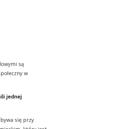
odowymi są
społeczny w
li jednej
dbywa się przy