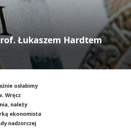
prof. Łukaszem Hardtem
ażnie osłabimy
w. Wręcz
nia, należy
arką ekonomista
dy nadzorczej