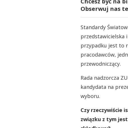
Chcesz być na b
Obserwuj nas t
Standardy Światowe
przedstawicielska 
przypadku jest to 
pracodawców, jedn
przewodniczący.
Rada nadzorcza ZU
kandydata na prez
wyboru.
Czy rzeczywiście i
związku z tym jes