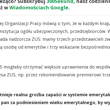
ieżąco? Subskrybuj
300Sekund
, nasz codzien
eż w
Wiadomościach Google
.
j Organizacji Pracy mówią o tym, że w każdym kraju
instytucja ogółu ubezpieczonych, przedsiębiorców.
rada nadzorcza ZUS: mamy trzech przedstawicieli zw
ą osobę od emerytów i trzy wskazane bezpośrednio
S mogłaby otrzymać większe uprawnienia do współ
esa ZUS, np. przez rekomendowanie premierowi tr
stnieje realna groźba zapaści w systemie emerytal
t pan za podniesieniem wieku emerytalnego, by wy