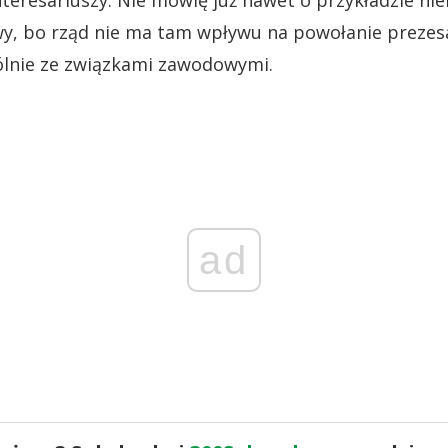
nteresariuszy. Nie mówię już nawet o przykładzie nie
y, bo rząd nie ma tam wpływu na powołanie prezesa
nie ze związkami zawodowymi.
ad