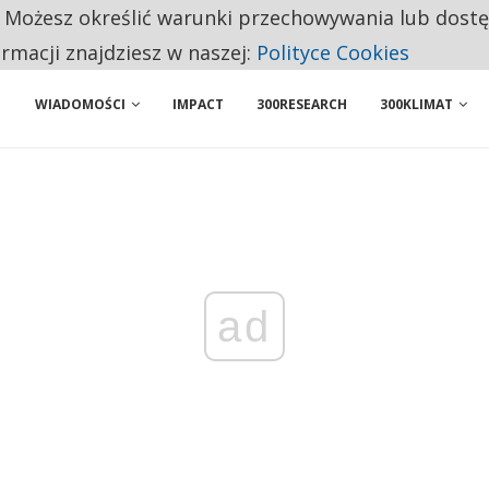
. Możesz określić warunki przechowywania lub dost
ENIA. WIELU KANDYDATÓW NIE ROZPOCZYNA PRACY
ormacji znajdziesz w naszej:
Polityce Cookies
WIADOMOŚCI
IMPACT
300RESEARCH
300KLIMAT
ad