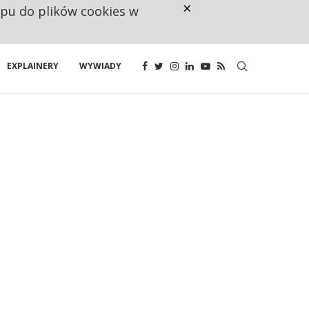
×
ępu do plików cookies w
160 ZNAKÓW TO ZA MAŁO. FUND
EXPLAINERY
WYWIADY