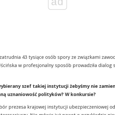
ad
a zatrudnia 43 tysiące osób spory ze związkami zaw
Uścińska w profesjonalny sposób prowadziła dialog 
ybierany szef takiej instytucji żebyśmy nie zamieni
nną uznaniowość polityków? W konkursie?
bór prezesa krajowej instytucji ubezpieczeniowej o