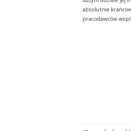
dużym udziale jej i
absolutnie krańcow
pracodawców wspól