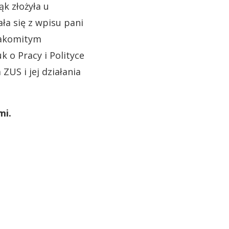
k złożyła u
ła się z wpisu pani
znakomitym
 o Pracy i Polityce
ZUS i jej działania
mi.