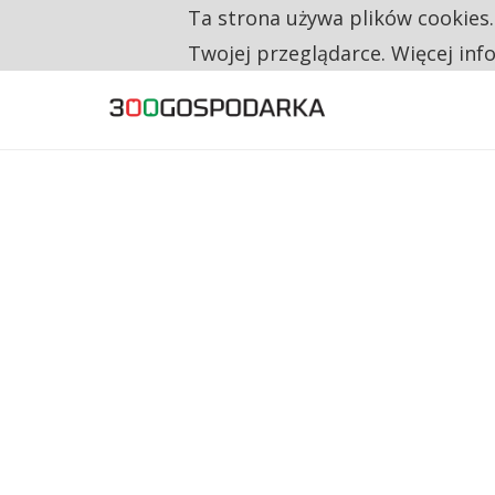
Ta strona używa plików cookies
TYLKO U NAS
NA JEDEN WAKAT PRZYPADAJĄ 62 ZGŁOSZ
Twojej przeglądarce. Więcej inf