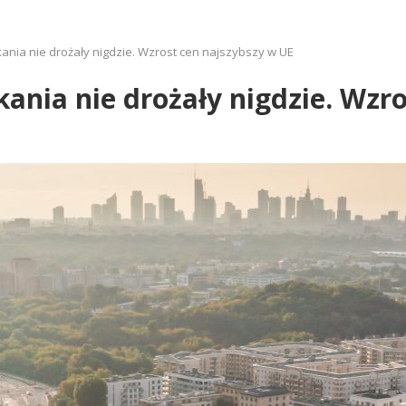
kania nie drożały nigdzie. Wzrost cen najszybszy w UE
kania nie drożały nigdzie. Wzr