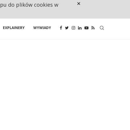
×
ępu do plików cookies w
CO TRZECIĄ ZŁOTÓWKĘ Z EMER
EXPLAINERY
WYWIADY