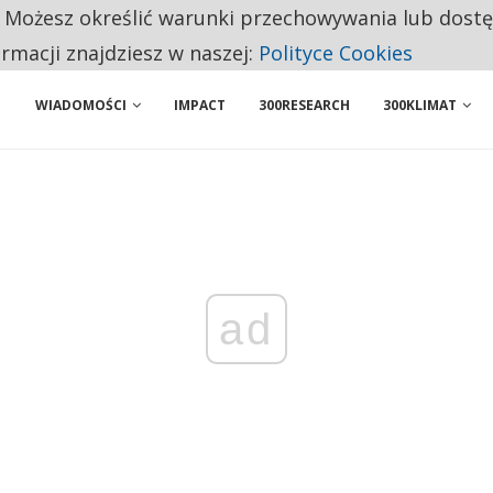
. Możesz określić warunki przechowywania lub dost
 PRZEMYSŁ. NA LIŚCIE SĄ DWA PODMIOTY Z POLSKI
ormacji znajdziesz w naszej:
Polityce Cookies
WIADOMOŚCI
IMPACT
300RESEARCH
300KLIMAT
ad