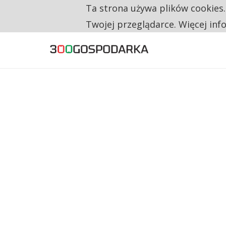
Ta strona używa plików cookies
TYLKO U NAS
RESTRYKCJE CHIN UDERZAJĄ W EUROPEJSKI
Twojej przeglądarce. Więcej inf