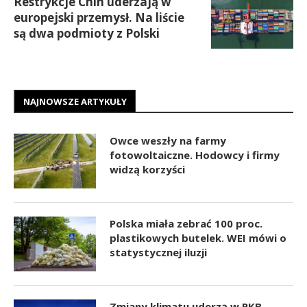
Restrykcje Chin uderzają w
europejski przemysł. Na liście
są dwa podmioty z Polski
NAJNOWSZE ARTYKUŁY
Owce weszły na farmy
fotowoltaiczne. Hodowcy i firmy
widzą korzyści
Polska miała zebrać 100 proc.
plastikowych butelek. WEI mówi o
statystycznej iluzji
Zmiany klimatu uderzą w PKB.