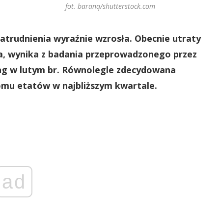
fot. baranq/shutterstock.com
atrudnienia wyraźnie wzrosła. Obecnie utraty
ba, wynika z badania przeprowadzonego przez
ing w lutym br. Równolegle zdecydowana
omu etatów w najbliższym kwartale.
ad