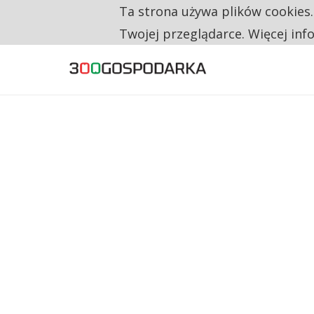
Ta strona używa plików cookies
TYLKO U NAS
RESTRYKCJE CHIN UDERZAJĄ W EUROPEJSKI
Twojej przeglądarce. Więcej inf