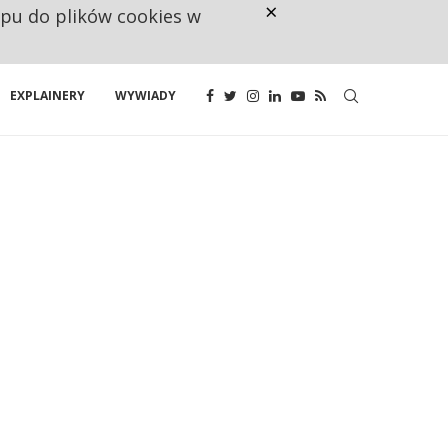
×
ępu do plików cookies w
CO TRZECIĄ ZŁOTÓWKĘ Z EMER
EXPLAINERY
WYWIADY