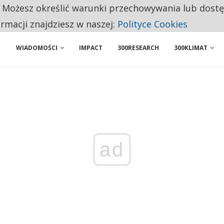
. Możesz określić warunki przechowywania lub dost
 PRZEMYSŁ. NA LIŚCIE SĄ DWA PODMIOTY Z POLSKI
ormacji znajdziesz w naszej:
Polityce Cookies
WIADOMOŚCI
IMPACT
300RESEARCH
300KLIMAT
ad