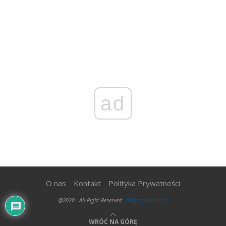
ad
O nas
Kontakt
Polityka Prywatności
@2020 - All Right Reserved.
300gospodarka.pl
WRÓĆ NA GÓRĘ