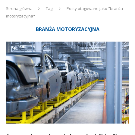
Strona główna
Tagi
Posty otagowane jako "branża
motoryzacyjna"
BRANŻA MOTORYZACYJNA