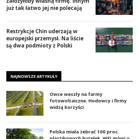
założyłoby własną firmę. Innym
już tak łatwo jej nie polecają
Restrykcje Chin uderzają w
europejski przemysł. Na liście
są dwa podmioty z Polski
NAJNOWSZE ARTYKUŁY
Owce weszły na farmy
fotowoltaiczne. Hodowcy i firmy
widzą korzyści
Polska miała zebrać 100 proc.
plastikowych butelek. WEI mówi o