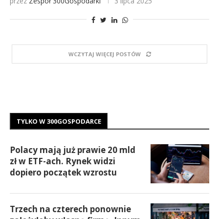
przez
Zespół 300Gospodarki
3 lipca 2025
WCZYTAJ WIĘCEJ POSTÓW
TYLKO W 300GOSPODARCE
Polacy mają już prawie 20 mld
zł w ETF-ach. Rynek widzi
dopiero początek wzrostu
Trzech na czterech ponownie