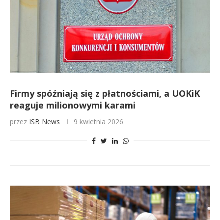
Firmy spóźniają się z płatnościami, a UOKiK
reaguje milionowymi karami
przez
ISB News
9 kwietnia 2026