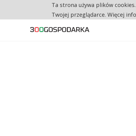
Ta strona używa plików cookies
TYLKO U NAS
CO TRZECIĄ ZŁOTÓWKĘ Z EMERYTURY SE
Twojej przeglądarce. Więcej inf