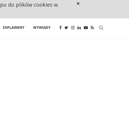
×
ępu do plików cookies w
NA JEDEN WAKAT PRZYPADAJĄ 
EXPLAINERY
WYWIADY