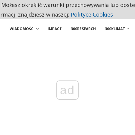
. Możesz określić warunki przechowywania lub dost
NIORZY PRZEZNACZAJĄ NA PODSTAWOWE ZAKUPY
ormacji znajdziesz w naszej:
Polityce Cookies
WIADOMOŚCI
IMPACT
300RESEARCH
300KLIMAT
ad