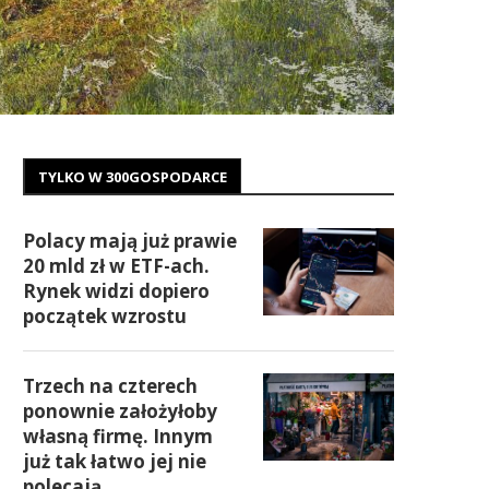
TYLKO W 300GOSPODARCE
Polacy mają już prawie
20 mld zł w ETF-ach.
Rynek widzi dopiero
początek wzrostu
Trzech na czterech
ponownie założyłoby
własną firmę. Innym
już tak łatwo jej nie
polecają