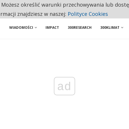
. Możesz określić warunki przechowywania lub dost
 PRZEMYSŁ. NA LIŚCIE SĄ DWA PODMIOTY Z POLSKI
ormacji znajdziesz w naszej:
Polityce Cookies
WIADOMOŚCI
IMPACT
300RESEARCH
300KLIMAT
ad