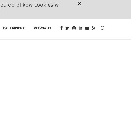
×
ępu do plików cookies w
CO TRZECIĄ ZŁOTÓWKĘ Z EMER
EXPLAINERY
WYWIADY