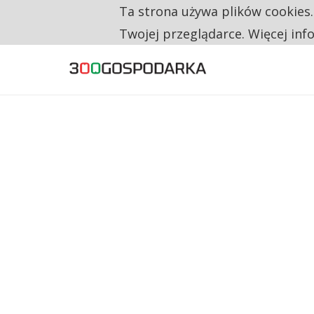
Ta strona używa plików cookies
TYLKO U NAS
RESTRYKCJE CHIN UDERZAJĄ W EUROPEJSKI
Twojej przeglądarce. Więcej inf