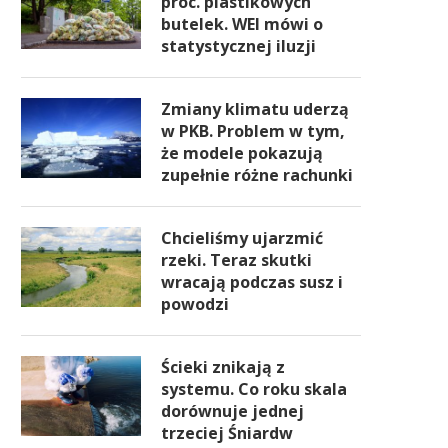
proc. plastikowych
butelek. WEI mówi o
statystycznej iluzji
Zmiany klimatu uderzą
w PKB. Problem w tym,
że modele pokazują
zupełnie różne rachunki
Chcieliśmy ujarzmić
rzeki. Teraz skutki
wracają podczas susz i
powodzi
Ścieki znikają z
systemu. Co roku skala
dorównuje jednej
trzeciej Śniardw