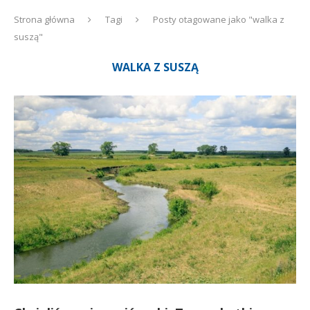
Strona główna
Tagi
Posty otagowane jako "walka z
suszą"
WALKA Z SUSZĄ