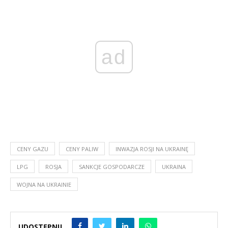
ad
CENY GAZU
CENY PALIW
INWAZJA ROSJI NA UKRAINĘ
LPG
ROSJA
SANKCJE GOSPODARCZE
UKRAINA
WOJNA NA UKRAINIE
UDOSTĘPNIJ