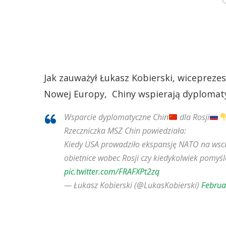
Jak zauważył Łukasz Kobierski, wiceprezes 
Nowej Europy, Chiny wspierają dyplomaty
Wsparcie dyplomatyczne Chin
dla Rosji
Rzeczniczka MSZ Chin powiedziała:
Kiedy USA prowadziło ekspansję NATO na wschó
obietnice wobec Rosji czy kiedykolwiek pomyś
pic.twitter.com/FRAFXPt2zq
— Łukasz Kobierski (@LukasKobierski)
Februa