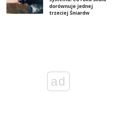
dorównuje jednej
trzeciej Śniardw
ad