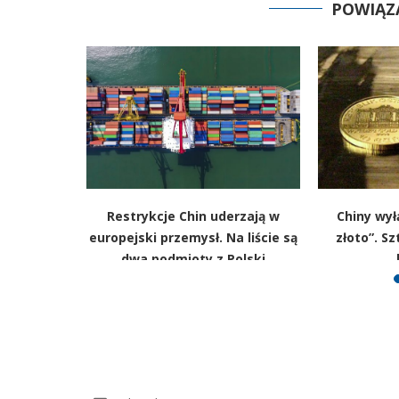
POWIĄZ
ce. W tle
Restrykcje Chin uderzają w
Chiny wył
zadłużeni
europejski przemysł. Na liście są
złoto”. S
e
dwa podmioty z Polski