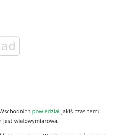
ad
w Wschodnich
powiedział
jakiś czas temu
n jest wielowymiarowa.