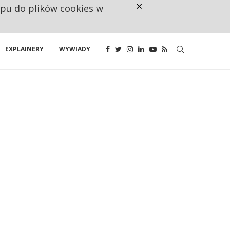
×
ępu do plików cookies w
CO TRZECIĄ ZŁOTÓWKĘ Z EMER
EXPLAINERY
WYWIADY