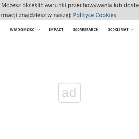
. Możesz określić warunki przechowywania lub dost
 PRZEMYSŁ. NA LIŚCIE SĄ DWA PODMIOTY Z POLSKI
ormacji znajdziesz w naszej:
Polityce Cookies
WIADOMOŚCI
IMPACT
300RESEARCH
300KLIMAT
ad