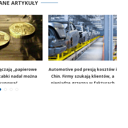
ANE ARTYKUŁY
ączają „papierowe
Automotive pod presją kosztów i
ztabki nadal można
Chin. Firmy szukają klientów, a
kupować
pieniądze grzęzną w fakturach