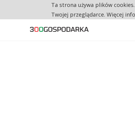
Ta strona używa plików cookies
TYLKO U NAS
RESTRYKCJE CHIN UDERZAJĄ W EUROPEJSKI
Twojej przeglądarce. Więcej inf