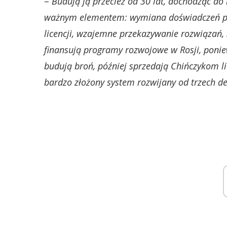
–
Budują ją przecież od 30 lat, dochodząc do
ważnym elementem: wymiana doświadczeń pr
licencji, wzajemne przekazywanie rozwiązań,
finansują programy rozwojowe w Rosji, ponie
budują broń, później sprzedają Chińczykom lic
bardzo złożony system rozwijany od trzech d