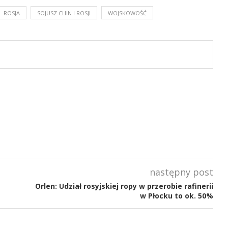
ROSJA
SOJUSZ CHIN I ROSJI
WOJSKOWOŚĆ
następny post
Orlen: Udział rosyjskiej ropy w przerobie rafinerii
w Płocku to ok. 50%