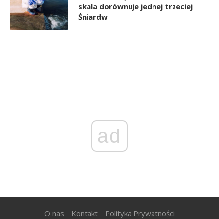
skala dorównuje jednej trzeciej
Śniardw
ad
O nas
Kontakt
Polityka Prywatności