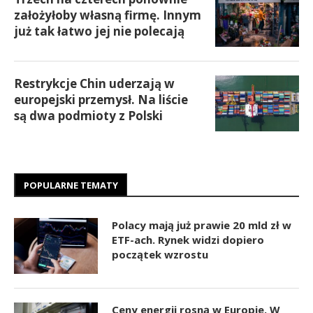
założyłoby własną firmę. Innym
już tak łatwo jej nie polecają
Restrykcje Chin uderzają w
europejski przemysł. Na liście
są dwa podmioty z Polski
POPULARNE TEMATY
Polacy mają już prawie 20 mld zł w
ETF-ach. Rynek widzi dopiero
początek wzrostu
Ceny energii rosną w Europie. W