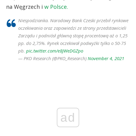
na Węgrzech i
w Polsce.
Niespodzianka. Narodowy Bank Czeski przebił rynkowe
oczekiwania oraz zapowiedzi ze strony przedstawicieli
Zarządu i podniósł główną stopę procentową aż o 1,25
pp. do 2,75%. Rynek oczekiwał podwyżki tylko o 50-75
pb.
pic.twitter.com/e8JWeDGZpo
— PKO Research (@PKO_Research)
November 4, 2021
ad