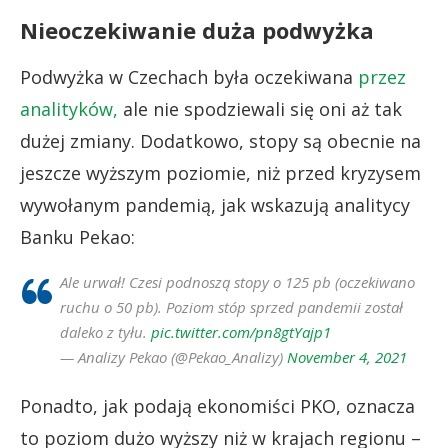
Nieoczekiwanie duża podwyżka
Podwyżka w Czechach była oczekiwana
przez
analityków,
ale nie spodziewali się oni aż tak
dużej zmiany. Dodatkowo, stopy są obecnie na
jeszcze wyższym poziomie, niż przed kryzysem
wywołanym pandemią, jak wskazują analitycy
Banku Pekao:
Ale urwał! Czesi podnoszą stopy o 125 pb (oczekiwano
ruchu o 50 pb). Poziom stóp sprzed pandemii został
daleko z tyłu.
pic.twitter.com/pn8gtYajp1
— Analizy Pekao (@Pekao_Analizy)
November 4, 2021
Ponadto, jak podają ekonomiści PKO, oznacza
to poziom dużo wyższy niż w krajach regionu –