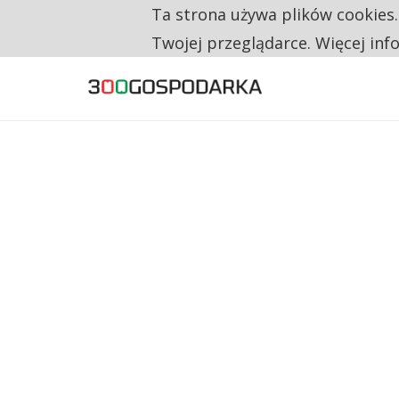
Ta strona używa plików cookies
TYLKO U NAS
CO TRZECIĄ ZŁOTÓWKĘ Z EMERYTURY SE
Twojej przeglądarce. Więcej inf