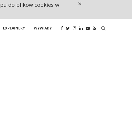
×
ępu do plików cookies w
NA JEDEN WAKAT PRZYPADAJĄ 
EXPLAINERY
WYWIADY