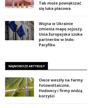
Tak może powiększać
się luka płacowa
Wojna w Ukrainie
zmienia mapę sojuszy.
Unia Europejska szuka
partnerów w Indo-
Pacyfiku
NAJNOWSZE ARTYKUŁY
Owce weszły na farmy
fotowoltaiczne.
Hodowcy i firmy widzą
korzyści