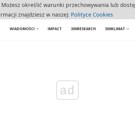
. Możesz określić warunki przechowywania lub dost
NIORZY PRZEZNACZAJĄ NA PODSTAWOWE ZAKUPY
ormacji znajdziesz w naszej:
Polityce Cookies
WIADOMOŚCI
IMPACT
300RESEARCH
300KLIMAT
ad