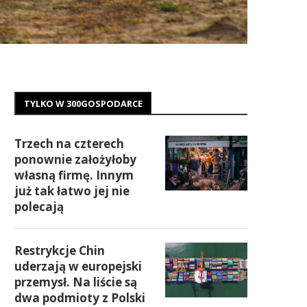
TYLKO W 300GOSPODARCE
Trzech na czterech
ponownie założyłoby
własną firmę. Innym
już tak łatwo jej nie
polecają
Restrykcje Chin
uderzają w europejski
przemysł. Na liście są
dwa podmioty z Polski