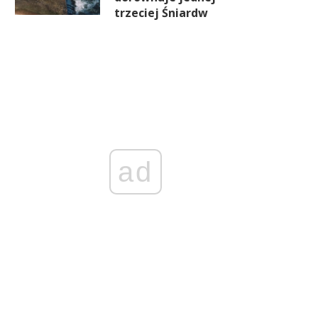
trzeciej Śniardw
ad