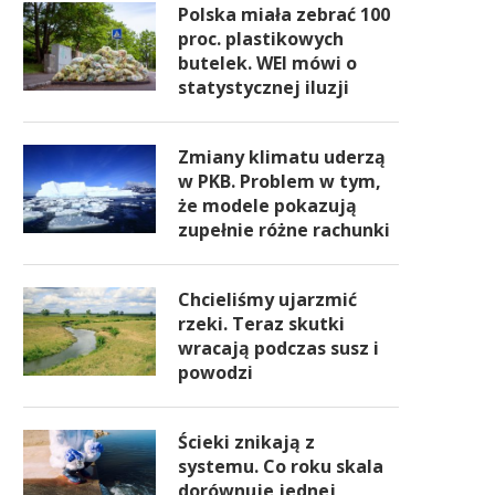
Polska miała zebrać 100
proc. plastikowych
butelek. WEI mówi o
statystycznej iluzji
Zmiany klimatu uderzą
w PKB. Problem w tym,
że modele pokazują
zupełnie różne rachunki
Chcieliśmy ujarzmić
rzeki. Teraz skutki
wracają podczas susz i
powodzi
Ścieki znikają z
systemu. Co roku skala
dorównuje jednej