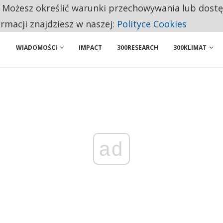
. Możesz określić warunki przechowywania lub dost
ENIA. WIELU KANDYDATÓW NIE ROZPOCZYNA PRACY
ormacji znajdziesz w naszej:
Polityce Cookies
WIADOMOŚCI
IMPACT
300RESEARCH
300KLIMAT
ad