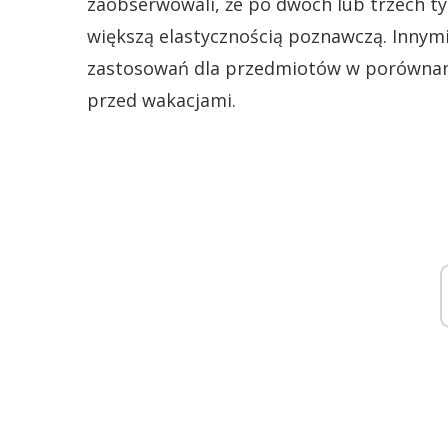
zaobserwowali, że po dwóch lub trzech ty
większą elastycznością poznawczą. Innymi 
zastosowań dla przedmiotów w porównani
przed wakacjami.