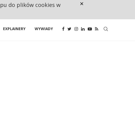
×
ępu do plików cookies w
160 ZNAKÓW TO ZA MAŁO. FUND
EXPLAINERY
WYWIADY