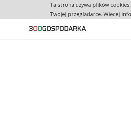
Ta strona używa plików cookies
TYLKO U NAS
NA JEDEN WAKAT PRZYPADAJĄ 62 ZGŁOSZ
Twojej przeglądarce. Więcej inf