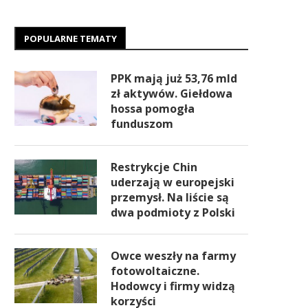
POPULARNE TEMATY
PPK mają już 53,76 mld
zł aktywów. Giełdowa
hossa pomogła
funduszom
Restrykcje Chin
uderzają w europejski
przemysł. Na liście są
dwa podmioty z Polski
Owce weszły na farmy
fotowoltaiczne.
Hodowcy i firmy widzą
korzyści