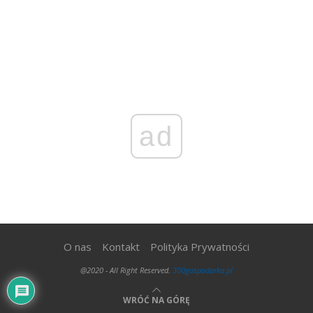
ad
O nas
Kontakt
Polityka Prywatności
@2020 - All Right Reserved.
300gospodarka.pl
WRÓĆ NA GÓRĘ