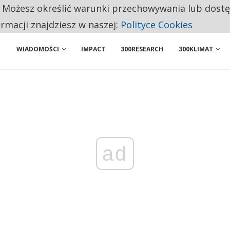
. Możesz określić warunki przechowywania lub dost
HUBY. TE MIASTA PRZYCIĄGAJĄ UWAGĘ INWESTORÓW
ormacji znajdziesz w naszej:
Polityce Cookies
WIADOMOŚCI
IMPACT
300RESEARCH
300KLIMAT
ad