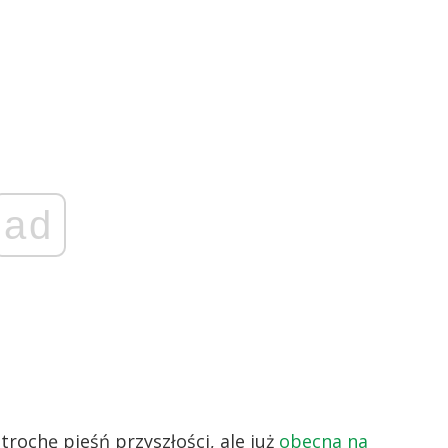
ad
 trochę pieśń przyszłości, ale już
obecna na