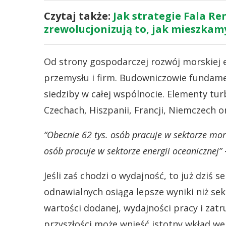
Czytaj także:
Jak strategie Fala R
zrewolucjonizują to, jak mieszkam
Od strony gospodarczej rozwój morskiej en
przemysłu i firm. Budowniczowie fundame
siedziby w całej wspólnocie. Elementy tur
Czechach, Hiszpanii, Francji, Niemczech o
“Obecnie 62 tys. osób pracuje w sektorze mors
osób pracuje w sektorze energii oceanicznej”
Jeśli zaś chodzi o wydajność, to już dziś s
odnawialnych osiąga lepsze wyniki niż s
wartości dodanej, wydajności pracy i zatru
przyszłości może wnieść istotny wkład w