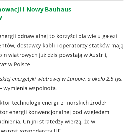
enowacji i Nowy Bauhaus
y
ergii odnawialnej to korzyści dla wielu gałęzi
ntów, dostawcy kabli i operatorzy statków mają
bin wiatrowych już dziś powstają w Austrii,
raz w Polsce.
kiej energetyki wiatrowej w Europie, a około 2,5 tys.
– wymienia wspólnota.
ektor technologii energii z morskich źródeł
ektor energii konwencjonalnej pod względem
dnienia. Unijni stratedzy wierzą, że w
e wzrost gospodarczy UE.