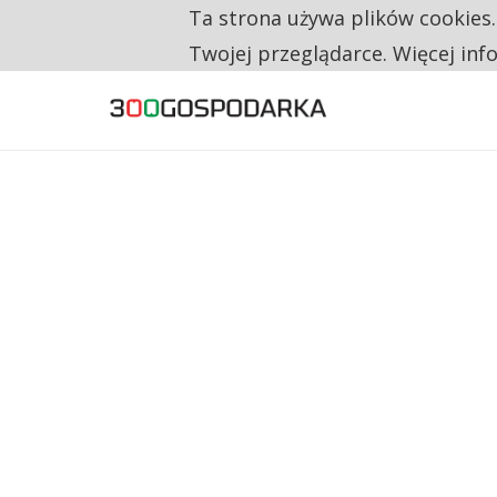
Ta strona używa plików cookies
TYLKO U NAS
MAGAZYNY WYCHODZĄ POZA NAJWIĘKSZE 
Twojej przeglądarce. Więcej inf