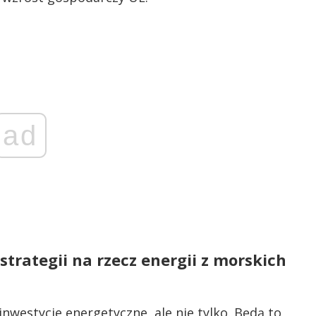
ad
trategii na rzecz energii z morskich
nwestycje energetyczne, ale nie tylko. Będą to