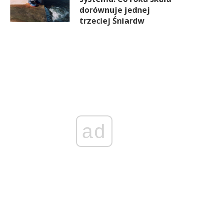
dorównuje jednej
trzeciej Śniardw
ad