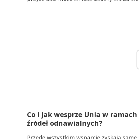
Co i jak wesprze Unia w ramach s
źródeł odnawialnych?
Przede wszystkim wsparcie zyskają same i