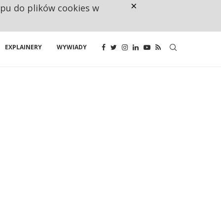
×
ępu do plików cookies w
DATA NA FAKTURZE TO JEDNO. P
EXPLAINERY
WYWIADY