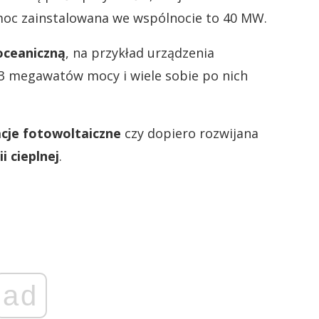
 moc zainstalowana we wspólnocie to 40 MW.
oceaniczną
, na przykład urządzenia
 13 megawatów mocy i wiele sobie po nich
acje fotowoltaiczne
czy dopiero rozwijana
i cieplnej
.
ad