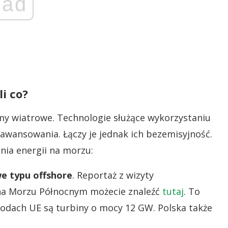
ad
i co?
y wiatrowe. Technologie służące wykorzystaniu
aawansowania. Łączy je jednak ich bezemisyjność.
ia energii na morzu:
e typu offshore
. Reportaż z wizyty
 na Morzu Północnym możecie znaleźć
tutaj
. To
odach UE są turbiny o mocy 12 GW. Polska także