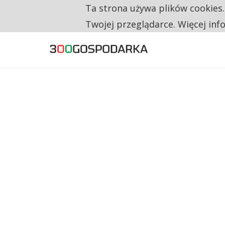
Ta strona używa plików cookies
TYLKO U NAS
RESTRYKCJE CHIN UDERZAJĄ W EUROPEJSKI
Twojej przeglądarce. Więcej inf