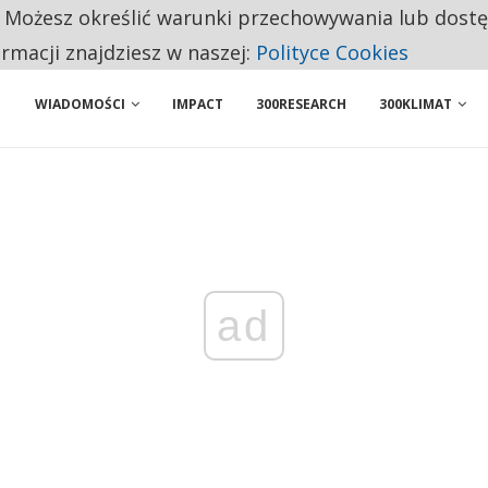
. Możesz określić warunki przechowywania lub dost
 PRZEMYSŁ. NA LIŚCIE SĄ DWA PODMIOTY Z POLSKI
ormacji znajdziesz w naszej:
Polityce Cookies
WIADOMOŚCI
IMPACT
300RESEARCH
300KLIMAT
ad