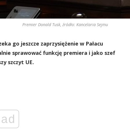
Premier Donald Tusk, źródło: Kancelaria Sejmu
eka go jeszcze zaprzysiężenie w Pałacu
lnie sprawować funkcję premiera i jako szef
szy szczyt UE.
ad