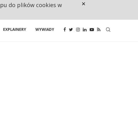
×
ępu do plików cookies w
CO TRZECIĄ ZŁOTÓWKĘ Z EMER
EXPLAINERY
WYWIADY