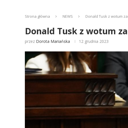
Strona główna
NEWS
Donald Tusk z wotum zau
Donald Tusk z wotum zau
przez
Dorota Mariańska
12 grudnia 2023