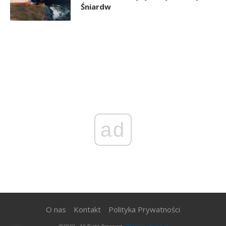
Śniardw
ad
O nas
Kontakt
Polityka Prywatności