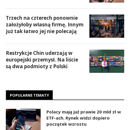
Trzech na czterech ponownie
założyłoby własną firmę. Innym
już tak łatwo jej nie polecają
Restrykcje Chin uderzają w
europejski przemysł. Na liście
są dwa podmioty z Polski
POPULARNE TEMATY
Polacy mają już prawie 20 mld zł w
ETF-ach. Rynek widzi dopiero
początek wzrostu