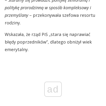
–
Staramy się prowadzić politykę senioralną i
politykę prorodzinną w sposób kompleksowy i
przemyślany
– przekonywała szefowa resortu
rodziny.
Wskazała, że rząd PiS „stara się naprawiać
błędy poprzedników”, dlatego obniżył wiek
emerytalny.
ad