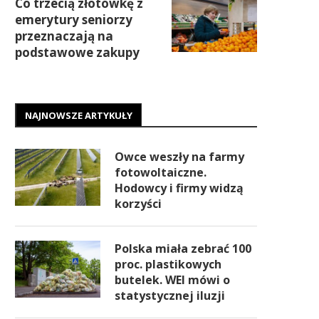
Co trzecią złotówkę z
emerytury seniorzy
przeznaczają na
podstawowe zakupy
NAJNOWSZE ARTYKUŁY
Owce weszły na farmy
fotowoltaiczne.
Hodowcy i firmy widzą
korzyści
Polska miała zebrać 100
proc. plastikowych
butelek. WEI mówi o
statystycznej iluzji