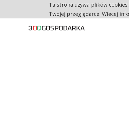
Ta strona używa plików cookies
TYLKO U NAS
RESTRYKCJE CHIN UDERZAJĄ W EUROPEJSKI
Twojej przeglądarce. Więcej inf