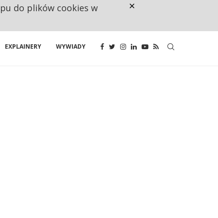
×
ępu do plików cookies w
CO TRZECIĄ ZŁOTÓWKĘ Z EMER
EXPLAINERY
WYWIADY