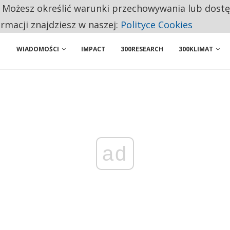
. Możesz określić warunki przechowywania lub dost
 PRZEMYSŁ. NA LIŚCIE SĄ DWA PODMIOTY Z POLSKI
ormacji znajdziesz w naszej:
Polityce Cookies
WIADOMOŚCI
IMPACT
300RESEARCH
300KLIMAT
ad