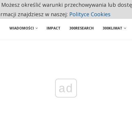
. Możesz określić warunki przechowywania lub dost
ENIA. WIELU KANDYDATÓW NIE ROZPOCZYNA PRACY
ormacji znajdziesz w naszej:
Polityce Cookies
WIADOMOŚCI
IMPACT
300RESEARCH
300KLIMAT
ad