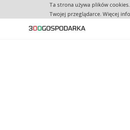
Ta strona używa plików cookies
TYLKO U NAS
NA JEDEN WAKAT PRZYPADAJĄ 62 ZGŁOSZ
Twojej przeglądarce. Więcej inf