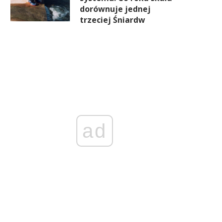
dorównuje jednej
trzeciej Śniardw
ad