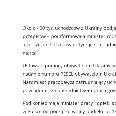
Około 420 tys. uchodźców z Ukrainy podj
przepisów – poinformowała minister rodzi
uproszczone przepisy dotyczące zatrudnie
marca.
Ustawa o pomocy obywatelom Ukrainy w z
nadanie numeru PESEL obywatelom Ukrainy
Natomiast pracodawca zatrudniający ucho
powiadomić za pośrednictwem praca.gov.p
Pod koniec maja minister pracy i opieki s
w Polsce od początku wojny podjęło już
1