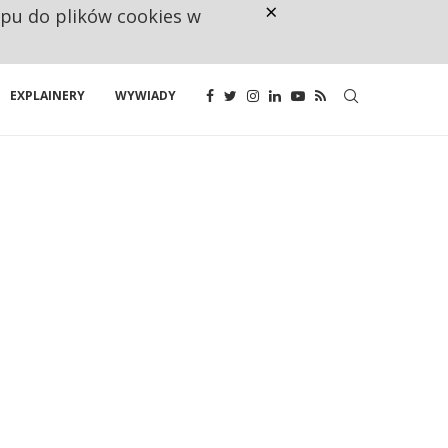
×
ępu do plików cookies w
160 ZNAKÓW TO ZA MAŁO. FUND
EXPLAINERY
WYWIADY