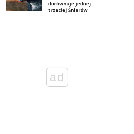
dorównuje jednej
trzeciej Śniardw
ad