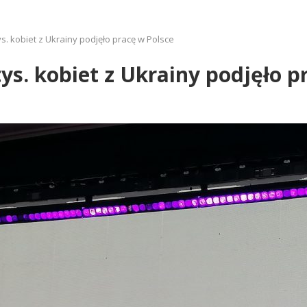
ys. kobiet z Ukrainy podjęło pracę w Polsce
ys. kobiet z Ukrainy podjęło p