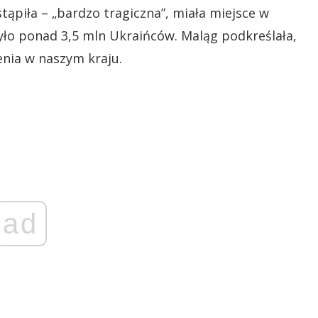
stąpiła – „bardzo tragiczna”, miała miejsce w
yło ponad 3,5 mln Ukraińców. Maląg podkreślała,
enia w naszym kraju.
ad