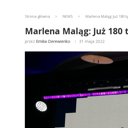
Strona główna
NEWS
Marlena Maląg: Już 180 t
Marlena Maląg: Już 180 t
przez
Emilia Derewienko
31 maja 2022