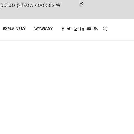
×
ępu do plików cookies w
160 ZNAKÓW TO ZA MAŁO. FUND
EXPLAINERY
WYWIADY