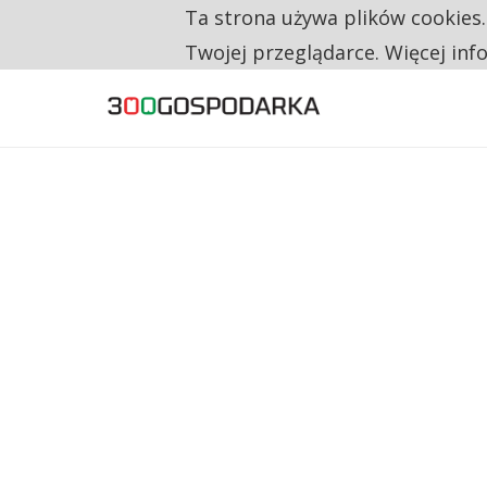
Ta strona używa plików cookies
TYLKO U NAS
NA JEDEN WAKAT PRZYPADAJĄ 62 ZGŁOSZ
Twojej przeglądarce. Więcej inf