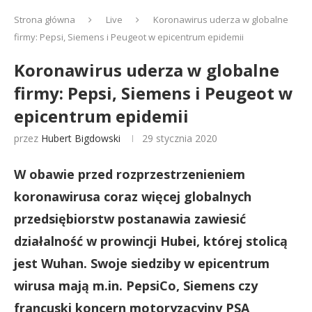
Strona główna
Live
Koronawirus uderza w globalne
firmy: Pepsi, Siemens i Peugeot w epicentrum epidemii
Koronawirus uderza w globalne
firmy: Pepsi, Siemens i Peugeot w
epicentrum epidemii
przez
Hubert Bigdowski
29 stycznia 2020
W obawie przed rozprzestrzenieniem
koronawirusa coraz więcej globalnych
przedsiębiorstw postanawia zawiesić
działalność w prowincji Hubei, której stolicą
jest Wuhan. Swoje siedziby w epicentrum
wirusa mają m.in. PepsiCo, Siemens czy
francuski koncern motoryzacyjny PSA