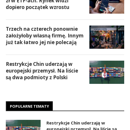
zł w ETF-ach. Rynek widzi
dopiero początek wzrostu
Trzech na czterech ponownie
założyłoby własną firmę. Innym
już tak łatwo jej nie polecają
Restrykcje Chin uderzają w
europejski przemysł. Na liście
są dwa podmioty z Polski
POPULARNE TEMATY
Restrykcje Chin uderzają w
europejski przemysł. Na liście są