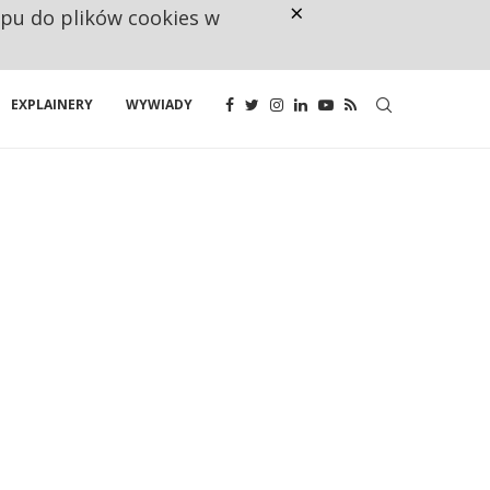
×
ępu do plików cookies w
160 ZNAKÓW TO ZA MAŁO. FUND
EXPLAINERY
WYWIADY