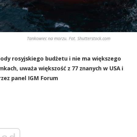
Tankowiec na morzu. Fot. Shutterstock.com
hody rosyjskiego budżetu i nie ma większego
ynkach, uważa większość z 77 znanych w USA i
zez panel IGM Forum