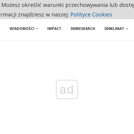
. Możesz określić warunki przechowywania lub dost
ENIA. WIELU KANDYDATÓW NIE ROZPOCZYNA PRACY
ormacji znajdziesz w naszej:
Polityce Cookies
WIADOMOŚCI
IMPACT
300RESEARCH
300KLIMAT
ad