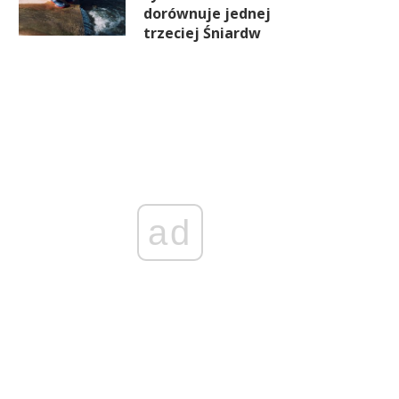
dorównuje jednej
trzeciej Śniardw
ad