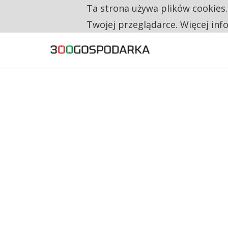
Ta strona używa plików cookies
TYLKO U NAS
NA JEDEN WAKAT PRZYPADAJĄ 62 ZGŁOSZ
Twojej przeglądarce. Więcej inf