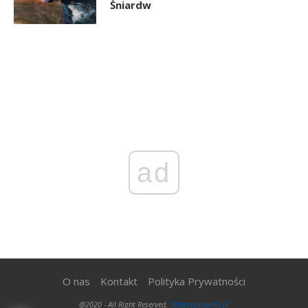
Śniardw
ad
O nas
Kontakt
Polityka Prywatności
@2020 - All Right Reserved.
300gospodarka.pl