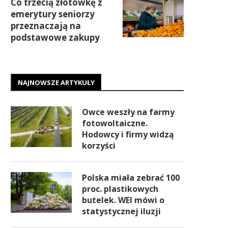
Co trzecią złotówkę z
emerytury seniorzy
przeznaczają na
podstawowe zakupy
NAJNOWSZE ARTYKUŁY
Owce weszły na farmy
fotowoltaiczne.
Hodowcy i firmy widzą
korzyści
Polska miała zebrać 100
proc. plastikowych
butelek. WEI mówi o
statystycznej iluzji