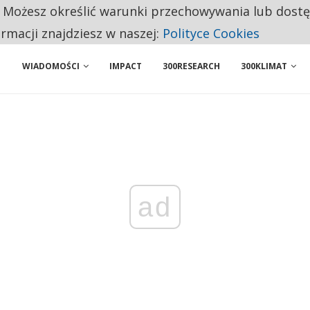
. Możesz określić warunki przechowywania lub dost
 PRZEMYSŁ. NA LIŚCIE SĄ DWA PODMIOTY Z POLSKI
ormacji znajdziesz w naszej:
Polityce Cookies
NIORZY PRZEZNACZAJĄ NA PODSTAWOWE ZAKUPY
WIADOMOŚCI
IMPACT
300RESEARCH
300KLIMAT
ad