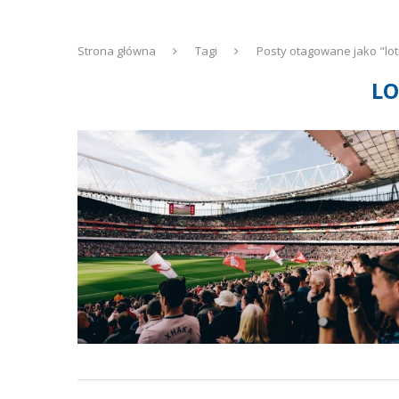
Strona główna
Tagi
Posty otagowane jako "lot
LO