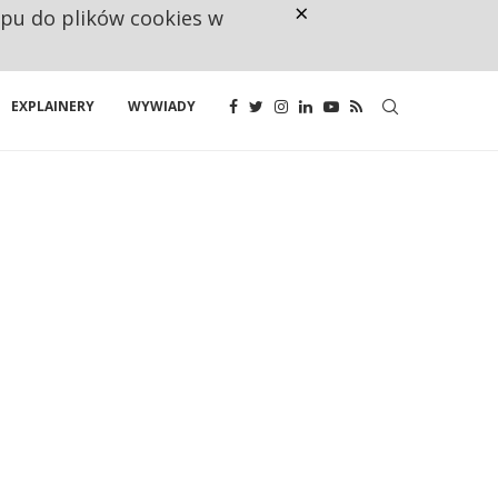
×
ępu do plików cookies w
NA JEDEN WAKAT PRZYPADAJĄ 
EXPLAINERY
WYWIADY