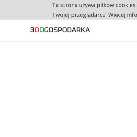
Ta strona używa plików cookies
RESTRYKCJE CHIN UDERZAJĄ W EUROPEJSKI
TYLKO U NAS
Twojej przeglądarce. Więcej inf
CO TRZECIĄ ZŁOTÓWKĘ Z EMERYTURY SE