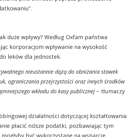
datkowaniu”.
ą tak duże wpływy? Według Oxfam państwa
jąc korporacjom wpływanie na wysokość
do leków dla jednostek.
prywatnego nieustannie dążą do obniżania stawek
k, ograniczania przejrzystości oraz innych środków
jmniejszego wkładu do kasy publicznej
– tłumaczy
obbingowej działalności dotyczącej kształtowania
anie płacić niższe podatki, pozbawiając tym
 mogłyby być wykorzystane na wsparcie