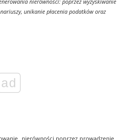
generowania nierówności: poprzez wyzyskiwanie
ariuszy, unikanie płacenia podatków oraz
.
ad
rowanie „nierówności poprzez prowadzenie