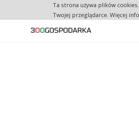
Ta strona używa plików cookies
TYLKO U NAS
CO TRZECIĄ ZŁOTÓWKĘ Z EMERYTURY SE
Twojej przeglądarce. Więcej inf