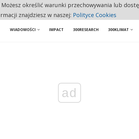
. Możesz określić warunki przechowywania lub dost
NIORZY PRZEZNACZAJĄ NA PODSTAWOWE ZAKUPY
ormacji znajdziesz w naszej:
Polityce Cookies
WIADOMOŚCI
IMPACT
300RESEARCH
300KLIMAT
ad