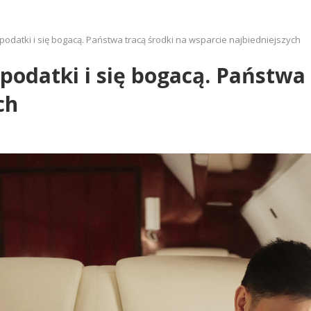
 podatki i się bogacą. Państwa tracą środki na wsparcie najbiedniejszych
 podatki i się bogacą. Państwa
ch