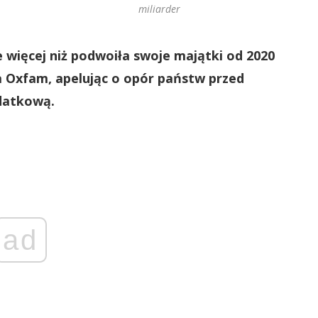
miliarder
 więcej niż podwoiła swoje majątki od 2020
a Oxfam, apelując o opór państw przed
datkową.
ad