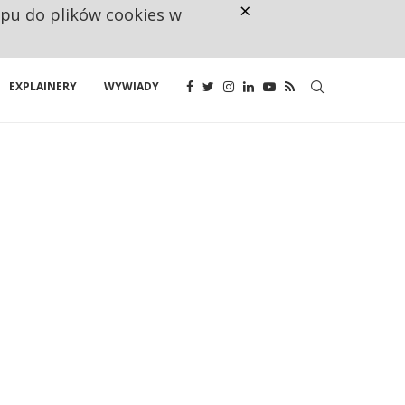
×
ępu do plików cookies w
NA JEDEN WAKAT PRZYPADAJĄ 
EXPLAINERY
WYWIADY