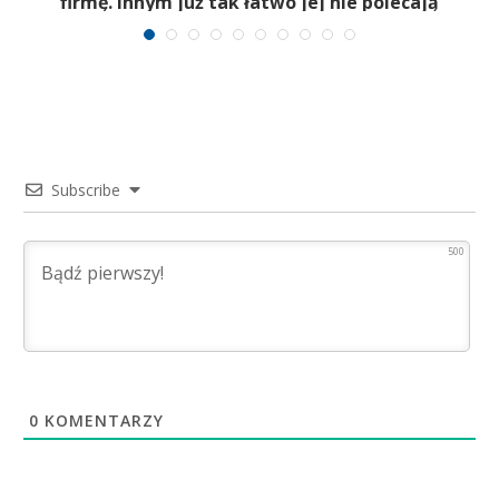
firmę. Innym już tak łatwo jej nie polecają
Subscribe
500
0
KOMENTARZY