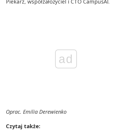
Piekarz, współzałożyciel i CTO CampusAI.
ad
Oprac. Emilia Derewienko
Czytaj także: