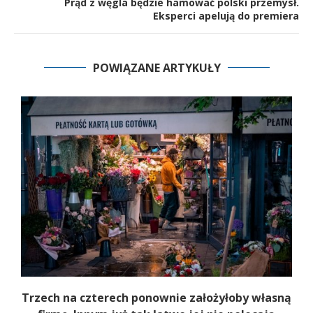
Prąd z węgla będzie hamować polski przemysł.
Eksperci apelują do premiera
POWIĄZANE ARTYKUŁY
b
Trzech na czterech ponownie założyłoby własną